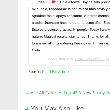
#estrías ???
?? Hola a todxs! Hoy ha sido prec
mi pueblo, rodeada de la naturaleza más savia y 
agradeceros el apoyo constante, vuestros mensa
a todxs, intentaré hacerlo durante estos días. Es
Esto es precioso, gracias. Hi people! Today I wor
nature. Magical results, stay tuned! Thanks for all
to answer all of you during these days. I'm very ex
Cinta.
A post shared by
Cinta Tort Cartró ☾
(@
Source:
Read Full Article
←
Are All Calories Equal? A New Study 
You May Also Like