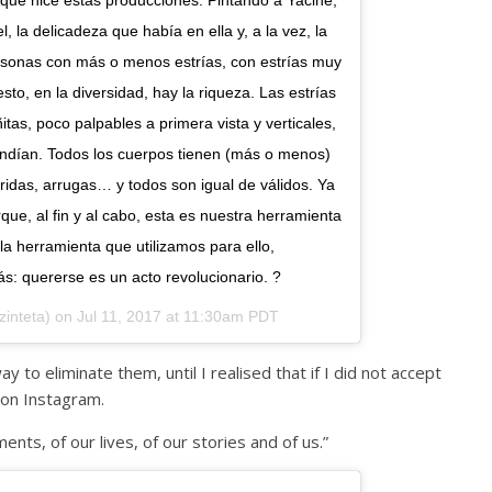
 la delicadeza que había en ella y, a la vez, la
rsonas con más o menos estrías, con estrías muy
o, en la diversidad, hay la riqueza. Las estrías
as, poco palpables a primera vista y verticales,
condían. Todos los cuerpos tienen (más o menos)
ridas, arrugas… y todos son igual de válidos. Ya
e, al fin y al cabo, esta es nuestra herramienta
a herramienta que utilizamos para ello,
ás: quererse es un acto revolucionario. ?
inteta) on
Jul 11, 2017 at 11:30am PDT
y to eliminate them, until I realised that if I did not accept
 on Instagram.
nts, of our lives, of our stories and of us.”