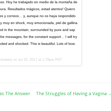
ioso. Hoy he trabajado en medio de la montaña de
pura. Resultados mágicos, estad atentxs! Quiero
jes y correos… y, aunque no os haya respondido
toy muy en shock, muy emocionada, piel de gallina.
ked in the mountain, surrounded by pure and sap
 the messages, for the constant support… I will try
cited and shocked. This is beautiful. Lots of love.
zinteta) on
Jul 26, 2017 at 1:29pm PDT
Has The Answer
The Struggles of Having a Vagina