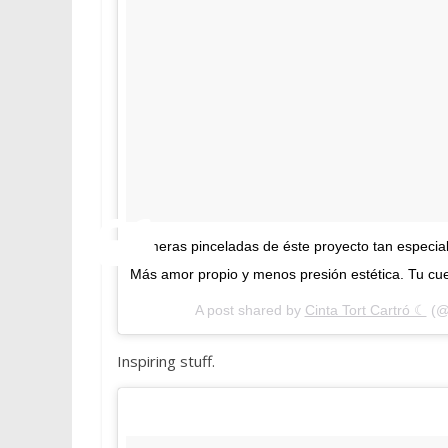
Primeras pinceladas de éste proyecto tan especial.
Más amor propio y menos presión estética. Tu cuer
A post shared by
Cinta Tort Cartró ☾
(@
Inspiring stuff.