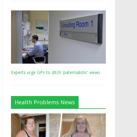
Experts urge GPs to ditch 'paternalistic' views
Health Problems News