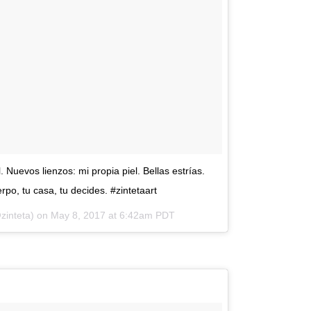
 Nuevos lienzos: mi propia piel. Bellas estrías.
po, tu casa, tu decides. #zintetaart
zinteta) on
May 8, 2017 at 6:42am PDT