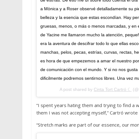
a Mònica y a Roser observé detalladamente su piel,
belleza y la esencia que estas escondían. Hay pe
gruesas, menos, o más o menos marcadas, y en est
de Yacine me llamaron mucho la atención, pequeñit
era la aventura de descifrar todo lo que ellas es
manchas, pelos, pecas, estrías, curvas, rectas, he
es hora de que empezemos a amar el nuestro porqu
de comunicación con el mundo. Y si no nos gusta l
dificilmente podremos sentirnos libres. Una vez m
A post shared by
Cinta Tort Cartró ☾
(@z
“I spent years hating them and trying to find a wa
them I was not accepting myself,” Cartró wrote
“Stretch marks are part of our essence, our mome