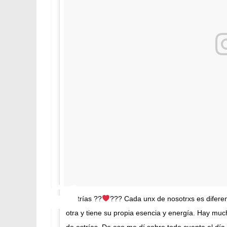
#estrías ??
??? Cada unx de nosotrxs es diferen
otra y tiene su propia esencia y energía. Hay muc
de estrías. De eso me dí sobre todo cuenta el día