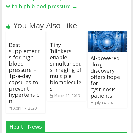
with high blood pressure
→
You May Also Like
Best
Tiny
supplement
‘blinkers’
s for high
enable
AI-powered
blood
simultaneou
drug
pressure –
s imaging of
discovery
1p-a-day
multiple
offers hope
capsules to
biomolecule
for
prevent
s
cystinosis
hypertensio
patients
March 13, 2019
n
July 14, 2023
April 17, 2020
Health News